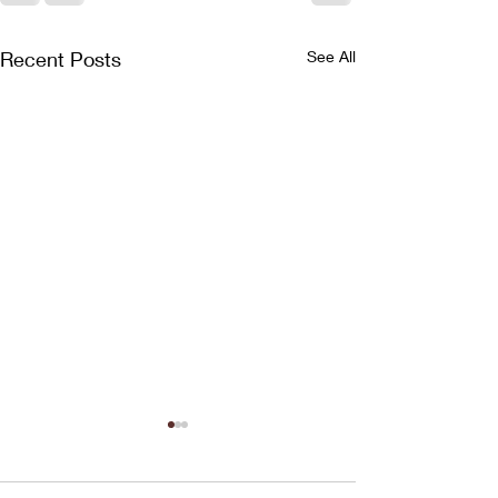
Recent Posts
See All