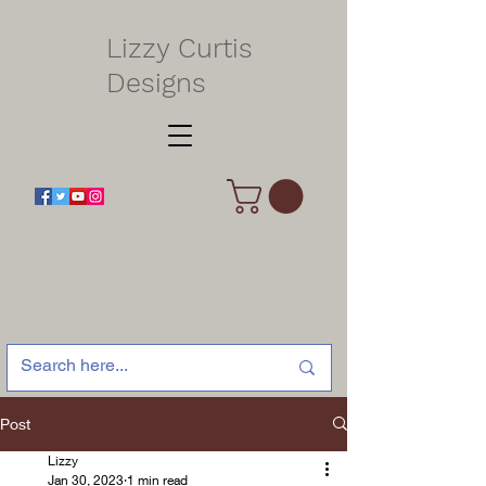
Lizzy Curtis
Designs
Post
Lizzy
Jan 30, 2023
1 min read