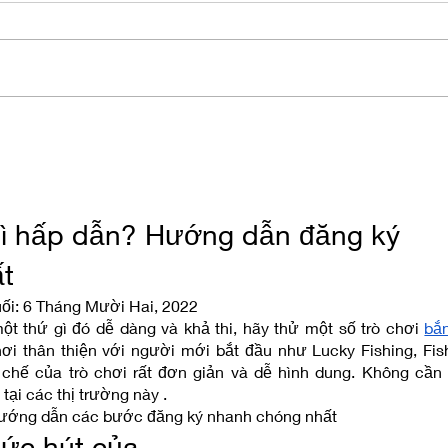
2025 Round Up
"Nat
ì hấp dẫn? Hướng dẫn đăng ký 
t
uối: 6 Tháng Mười Hai, 2022
t thứ gì đó dễ dàng và khả thi, hãy thử một số trò chơi 
bắn
hơi thân thiện với người mới bắt đầu như Lucky Fishing, Fish
 chế của trò chơi rất đơn giản và dễ hình dung. Không cần 
tại các thị trường này .
ướng dẫn các bước đăng ký nhanh chóng nhất
 sức hút của…