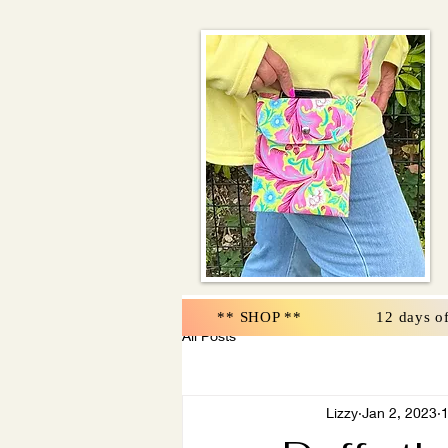
** SHOP **
12 days o
All Posts
Lizzy
Jan 2, 2023
1