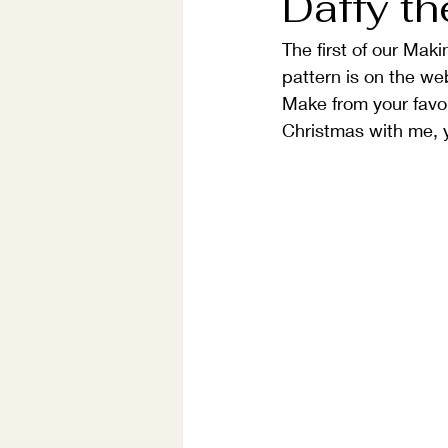
Daffy t
The first of our Maki
pattern is on the we
Make from your favou
Christmas with me, y