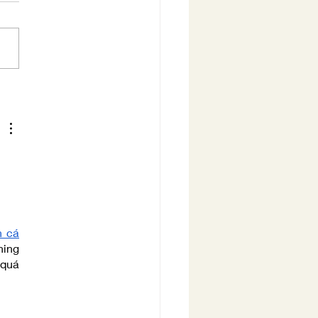
ure does not hurry...
 cá 
ing 
quá 