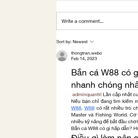
Write a comment...
Winter Holidays
Sort by:
Newest
thongtran.webo
Feb 14, 2023
Bắn cá W88 có g
nhanh chóng nhấ
adminquantri
Lần cập nhật c
Nếu bạn chỉ đang tìm kiếm mộ
W88
. 
W88
 có rất nhiều trò c
Master và Fishing World. Cơ
nhiều kỹ năng để bắt đầu chơi 
Bắn cá W88 có gì hấp dẫn? H
Điều gì làm nên