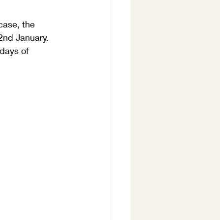
case, the 
2nd January.
days of 